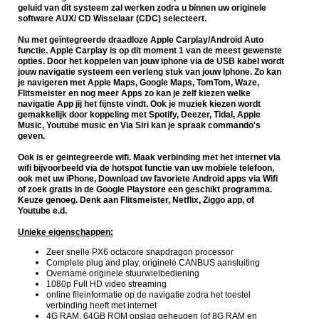
geluid van dit systeem zal werken zodra u binnen uw originele
software AUX/ CD Wisselaar (CDC) selecteert.
Nu met geïntegreerde draadloze Apple Carplay/Android Auto
functie. Apple Carplay is op dit moment 1 van de meest gewenste
opties. Door het koppelen van jouw iphone via de USB kabel wordt
jouw navigatie systeem een verleng stuk van jouw Iphone. Zo kan
je navigeren met Apple Maps, Google Maps, TomTom, Waze,
Flitsmeister en nog meer Apps zo kan je zelf kiezen welke
navigatie App jij het fijnste vindt. Ook je muziek kiezen wordt
gemakkelijk door koppeling met Spotify, Deezer, Tidal, Apple
Music, Youtube music en Via Siri kan je spraak commando's
geven.
Ook is er geintegreerde wifi. Maak verbinding met het internet via
wifi bijvoorbeeld via de hotspot functie van uw mobiele telefoon,
ook met uw iPhone,
Download uw favoriete Android apps via Wifi
of zoek gratis in de Google Playstore een geschikt programma.
Keuze genoeg. Denk aan Flitsmeister, Netflix, Ziggo app, of
Youtube e.d.
Unieke eigenschappen:
Zeer snelle PX6 octacore snapdragon processor
Complete plug and play, originele CANBUS aansluiting
Overname originele stuurwielbediening
1080p Full HD video streaming
online fileinformatie op de navigatie zodra het toestel
verbinding heeft met internet
4G RAM, 64GB ROM opslag geheugen (of 8G RAM en