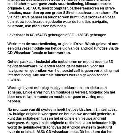
beeldscherm weergave zoals stuurbediening, klimaatcontrole,
originele USB/ AUX, boordcomputer, parkeersensoren en iDrive
functies, maar dan op een groter 8,8inch touchscreen scherm. En
via het iDrive paneel en touchscreen kunt u overschakelen naar
een nieuw touchscreen gedeelte waar de functies navigatie,
bluetooth, usb menu zich bevinden.
Leverbaar in 4G +64GB geheugen of 8G +128GB geheugen.
Werkt met de stuurbediening, originele iDrive. Wordt geleverd met
een glasvezel module om het geluid van de android functies via de
CD Wisselaar functie te laten werken.
Geheel pasklaar i
nclusief alle toebehoren en meest recente 3D
navigatiesoftware 52 landen reeds geinstalleerd.
Voor het
navigeren en gebruiken van het toestel zelf is geen verbinding met
internet nodig. Alle normale functies werken gewoon zonder
internet.
Wordt geleverd met plug ‘n play stekkers en een elektrisch
schema. Enige ervaring van montage is vereist. Mogelijk om het
door ons te laten monteren mocht u er geen ervaring mee
hebben.
Na montage van dit systeem heeft het beeldscherm 2 interfaces,
uw huidige originele weergave en het nieuwe android gedeelte, u
kunt dus schakelen tussen het originele en nieuwe android
weergave.
Aangezien de originele radio in de auto behouden blijft,
wordt de geluidsoverdracht van dit Android systeem gestuurd
over de originele AUX/ CD wisselaar input. Dit betekent dat het