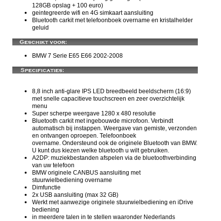
128GB opslag + 100 euro)
geintegreerde wifi en 4G simkaart aansluiting
Bluetooth carkit met telefoonboek overname en kristalhelder
geluid
BMW 7 Serie E65 E66 2002-2008
8,8 inch anti-glare IPS LED breedbeeld beeldscherm (16:9)
met snelle capacitieve touchscreen en zeer overzichtelijk
menu
Super scherpe weergave 1280 x 480 resolutie
Bluetooth carkit met ingebouwde microfoon. Verbindt
automatisch bij instappen. Weergave van gemiste, verzonden
en ontvangen oproepen. Telefoonboek
overname. Ondersteund ook de originele Bluetooth van BMW.
U kunt dus kiezen welke bluetooth u wilt gebruiken.
A2DP: muziekbestanden afspelen via de bluetoothverbinding
van uw telefoon
BMW originele CANBUS aansluiting met
stuurwielbediening overname
Dimfunctie
2x USB aansluiting (max 32 GB)
Werkt met aanwezige originele stuurwielbediening en iDrive
bediening
in meerdere talen in te stellen waaronder Nederlands