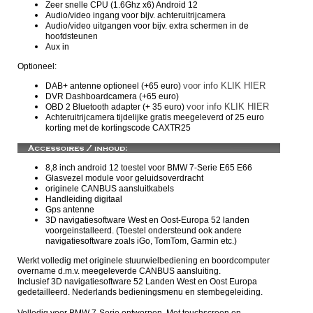
Zeer snelle CPU (1.6Ghz x6) Android 12
Audio/video ingang voor bijv. achteruitrijcamera
Audio/video uitgangen voor bijv. extra schermen in de
hoofdsteunen
Aux in
Optioneel:
voor info KLIK HIER
DAB+ antenne optioneel (+65 euro)
DVR Dashboardcamera (+65 euro)
voor info KLIK HIER
OBD 2 Bluetooth adapter (+ 35 euro)
Achteruitrijcamera tijdelijke gratis meegeleverd of 25 euro
korting met de kortingscode CAXTR25
8,8 inch android 12 toestel voor
BMW 7-Serie E65 E66
Glasvezel module voor geluidsoverdracht
originele CANBUS aansluitkabels
Handleiding digitaal
Gps antenne
3D navigatiesoftware West en Oost-Europa 52 landen
voorgeinstalleerd. (Toestel ondersteund ook andere
navigatiesoftware zoals iGo, TomTom, Garmin etc.)
Werkt volledig met originele stuurwielbediening en boordcomputer
overname d.m.v. meegeleverde CANBUS aansluiting.
Inclusief 3D navigatiesoftware 52 Landen West en Oost Europa
gedetailleerd. Nederlands bedieningsmenu en stembegeleiding.
Volledig voor BMW 7-Serie ontworpen. Met touchscreen en