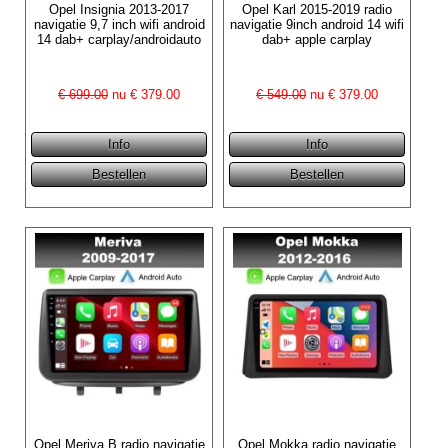
Opel Insignia 2013-2017
Opel Karl 2015-2019 radio
navigatie 9,7 inch wifi android
navigatie 9inch android 14 wifi
14 dab+ carplay/androidauto
dab+ apple carplay
€ 699.00
nu €
379.00
€ 549.00
nu €
379.00
Opel Meriva B radio navigatie
Opel Mokka radio navigatie