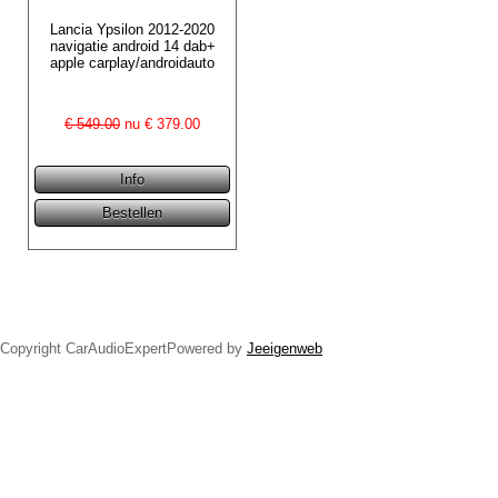
Lancia Ypsilon 2012-2020
navigatie android 14 dab+
apple carplay/androidauto
€ 549.00
nu €
379.00
Copyright CarAudioExpertPowered by
Jeeigenweb
1-din radio navigatie
2-din radio navigatie