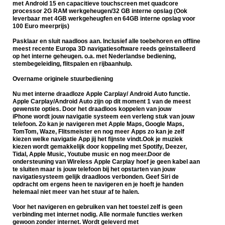
met Android 15 en capacitieve touchscreen met quadcore
processor 2G RAM werkgeheugen/32 GB interne opslag (Ook
leverbaar met 4GB werkgeheugfen en 64GB interne opslag voor
100 Euro meerprijs)
Pasklaar en sluit naadloos aan. Inclusief alle toebehoren en offline
meest recente Europa 3D navigatiesoftware reeds geinstalleerd
op het interne geheugen. o.a. met Nederlandse bediening,
stembegeleiding, flitspalen en rijbaanhulp.
Overname originele stuurbediening
Nu met interne draadloze Apple Carplay/ Android Auto functie.
Apple Carplay/Android Auto zijn op dit moment 1 van de meest
gewenste opties. Door het draadloos koppelen van jouw
iPhone wordt jouw navigatie systeem een verleng stuk van jouw
telefoon. Zo kan je navigeren met Apple Maps, Google Maps,
TomTom, Waze, Flitsmeister en nog meer Apps zo kan je zelf
kiezen welke navigatie App jij het fijnste vindt.Ook je muziek
kiezen wordt gemakkelijk door koppeling met Spotify, Deezer,
Tidal, Apple Music, Youtube music en nog meer.Door de
ondersteuning van Wireless Apple Carplay hoef je geen kabel aan
te sluiten maar is jouw telefoon bij het opstarten van jouw
navigatiesysteem gelijk draadloos verbonden. Geef Siri de
opdracht om ergens heen te navigeren en je hoeft je handen
helemaal niet meer van het stuur af te halen.
Voor het navigeren en gebruiken van het toestel zelf is geen
verbinding met internet nodig. Alle normale functies werken
gewoon zonder internet.
Wordt geleverd met