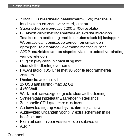
7 inch LCD breedbeeld beeldscherm (16:9) met snelle
touchscreen en zeer overzichtelijk menu
Super scherpe weergave 1280 x 700 resolutie
Bluetooth carkit met ingebouwde en externe microfoon.
Touchscreen bediening. Verbindt automatisch bij instappen.
Weergave van gemiste, verzonden en ontvangen
oproepen. Telefoonboek overname met zoekfunctie
A2DP: muziekbestanden afspelen via de bluetoothverbinding
van uw telefoon
Plug en play canbus aansluiting met
stuurwielbediening overname
FM/AM radio RDS tuner met 30 voor te programmeren
zenders
Dimfunctie automatisch
2x USB aansluiting (max 32 GB)
4x50 Watt
Werkt met aanwezige originele stuurwielbediening
Systeemtaal instelbaar waaronder Nederlands
Zeer snelle CPU quadcore of octacore
Audio/video ingang voor bijv. achteruitrijcamera
Audio/video uitgangen voor bijv. extra schermen in de
hoofdsteunen
Extra uitgangen voor versterkers en subwoofer
Aux in
Optioneel: