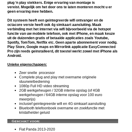
plug ‘n play stekkers. Enige ervaring van montage is
vereist. Mogelijk om het door ons te laten monteren mocht u er
geen ervaring mee hebben.
Dit systeem heeft een geintegreerde wifi ontvanger en de
octacore versie heeft ook 4g simkaart aansluiting. Maak
verbinding met het internet via wifi bijvoorbeeld via de hotspot
functie van uw mobiele telefoon, ook met iPhone, en maak keuze
uit de duizenden gratis of betaalde applicaties zoals Youtube,
Spotify, TomTom, Netflix etc. Geen aparte abonnement voor nodig.
Play Store, Google maps en Mirrorlink applicatie EasyConnected
Pro zijn reeds geinstalleerd, dit toestel werkt zowel met iPhone als
Android.
Unieke eigenschappen:
Zeer snelle processor
Complete plug and play met overname originele
stuurwielbediening
1080p Full HD video streaming
2GB werkgeheugen / 32GB interne opslag (of 4GB
werkgeheugen / 64GB interne opslag voor 100 euro
meerprijs)
inclusief geintegreerde wifi en 4G simkaart aansluiting
Bluetooth telefoonboek overname en zoekfunctie met
kristalhelder geluid
Fiat Panda 2013-2020