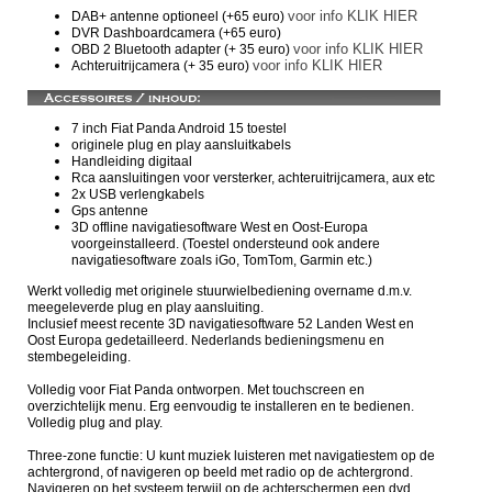
voor info KLIK HIER
DAB+ antenne optioneel (+65 euro)
DVR Dashboardcamera (+65 euro)
voor info KLIK HIER
OBD 2 Bluetooth adapter (+ 35 euro)
voor info KLIK HIER
Achteruitrijcamera
(+ 35 euro)
7 inch Fiat Panda Android 15 toestel
originele plug en play aansluitkabels
Handleiding digitaal
Rca aansluitingen voor versterker, achteruitrijcamera, aux etc
2x USB verlengkabels
Gps antenne
3D offline navigatiesoftware West en Oost-Europa
voorgeinstalleerd. (Toestel ondersteund ook andere
navigatiesoftware zoals iGo, TomTom, Garmin etc.)
Werkt volledig met originele stuurwielbediening overname d.m.v.
meegeleverde plug en play aansluiting.
Inclusief meest recente 3D navigatiesoftware 52 Landen West en
Oost Europa gedetailleerd. Nederlands bedieningsmenu en
stembegeleiding.
Volledig voor Fiat Panda ontworpen. Met touchscreen en
overzichtelijk menu. Erg eenvoudig te installeren en te bedienen.
Volledig plug and play.
Three-zone functie:
U kunt muziek luisteren met navigatiestem op de
achtergrond, of navigeren op beeld met radio op de achtergrond.
Navigeren op het systeem terwijl op de achterschermen een dvd