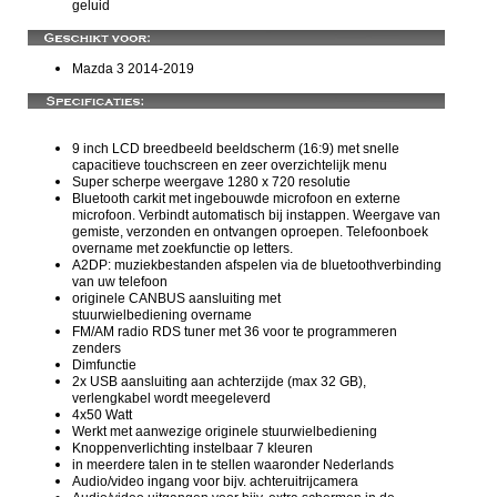
geluid
Mazda 3 2014-2019
9 inch LCD breedbeeld beeldscherm (16:9) met snelle
capacitieve touchscreen en zeer overzichtelijk menu
Super scherpe weergave 1280 x 720 resolutie
Bluetooth carkit met ingebouwde microfoon en externe
microfoon. Verbindt automatisch bij instappen. Weergave van
gemiste, verzonden en ontvangen oproepen. Telefoonboek
overname met zoekfunctie op letters.
A2DP: muziekbestanden afspelen via de bluetoothverbinding
van uw telefoon
originele CANBUS aansluiting met
stuurwielbediening overname
FM/AM radio RDS tuner met 36 voor te programmeren
zenders
Dimfunctie
2x USB aansluiting aan achterzijde (max 32 GB),
verlengkabel wordt meegeleverd
4x50 Watt
Werkt met aanwezige originele stuurwielbediening
Knoppenverlichting instelbaar 7 kleuren
in meerdere talen in te stellen waaronder Nederlands
Audio/video ingang voor bijv. achteruitrijcamera