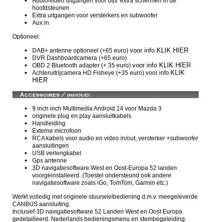
Audio/video uitgangen voor bijv. extra schermen in de
hoofdsteunen
Extra uitgangen voor versterkers en subwoofer
Aux in
Optioneel:
voor info KLIK HIER
DAB+ antenne optioneel (+65 euro)
DVR Dashboardcamera (+65 euro)
voor info KLIK HIER
OBD 2 Bluetooth adapter (+ 35 euro)
KLIK
Achteruitrijcamera HD Fisheye (+35 euro) voor info
HIER
9 inch inch
Multimedia Android 14 voor
Mazda 3
originele plug en play aansluitkabels
Handleiding
Externe microfoon
RCA kabels voor audio en video in/out, versterker +subwoofer
aansluitingen
USB verlengkabel
Gps antenne
3D navigatiesoftware West en Oost-Europa 52 landen
voorgeinstalleerd. (Toestel ondersteund ook andere
navigatiesoftware zoals iGo, TomTom, Garmin etc.)
Werkt volledig met originele stuurwielbediening d.m.v. meegeleverde
CANBUS aansluiting.
Inclusief 3D navigatiesoftware 52 Landen West en Oost Europa
gedetailleerd. Nederlands bedieningsmenu en stembegeleiding.