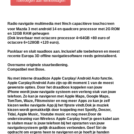
Radio navigatie multimedia met 9inch capacitieve touchscreen
voor Mazda 3 met android 14 en quadcore processor met 2G ROM
en 32GB RAM geheugen
(Ook leverbaar met octacore processor 4+64GB +80 euro of
octacore 6+128GB +120 euro).
Pasklaar en sluit naadloos aan. Inclusief alle toebehoren en meest
recente Europa 3D offline navigatiesoftware reeds geinstalleerd.
Overname originele stuurbediening.
Compatibel met Bose.
Nu met interne draadloze Apple Carplay/ Android Auto functie.
Apple Carplay/Android Auto zijn op dit moment 1 van de meest
gewenste opties. Door het draadloos koppelen van jouw
iPhone wordt jouw navigatie systeem een verleng stuk van jouw
telefoon. Zo kan je navigeren met Apple Maps, Google Maps,
TomTom, Waze, Flitsmeister en nog meer Apps zo kan je zelf
kiezen welke navigatie App jij het fijnste vindt.Ook je muziek
kiezen wordt gemakkelijk door koppeling met Spotify, Deezer,
Tidal, Apple Music, Youtube music en nog meer.Door de
ondersteuning van Wireless Apple Carplay hoef je geen kabel aan
te sluiten maar is jouw telefoon bij het opstarten van jouw
navigatiesysteem gelijk draadloos verbonden. Geef Siri de
opdracht om ergens heen te navigeren en je hoeft je handen