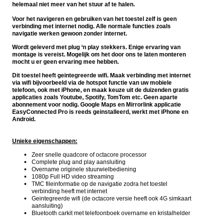
helemaal niet meer van het stuur af te halen.
Voor het navigeren en gebruiken van het toestel zelf is geen
verbinding met internet nodig. Alle normale functies zoals
navigatie werken gewoon zonder internet.
Wordt geleverd met plug ‘n play stekkers. Enige ervaring van
montage is vereist. Mogelijk om het door ons te laten monteren
mocht u er geen ervaring mee hebben.
Dit toestel heeft geintegreerde wifi. Maak verbinding met internet
via wifi bijvoorbeeld via de hotspot functie van uw mobiele
telefoon, ook met iPhone, en maak keuze uit de duizenden gratis
applicaties zoals Youtube, Spotify, TomTom etc. Geen aparte
abonnement voor nodig. Google Maps en Mirrorlink applicatie
EasyConnected Pro is reeds geinstalleerd, werkt met iPhone en
Android.
Unieke eigenschappen:
Zeer snelle quadcore of octacore processor
Complete plug and play aansluiting
Overname originele stuurwielbediening
1080p Full HD video streaming
TMC fileinformatie op de navigatie zodra het toestel
verbinding heeft met internet
Geintegreerde wifi (de octacore versie heeft ook 4G simkaart
aansluiting)
Bluetooth carkit met telefoonboek overname en kristalhelder