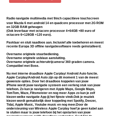
Radio navigatie multimedia met 9inch capacitieve touchscreen
voor Mazda 6 met android 14 en quadcore processor met 2G ROM
en 32GB RAM geheugen
(Ook leverbaar met octacore processor 4+64GB +80 euro of
octacore 6+128GB +120 euro).
Pasklaar en sluit naadloos aan. Inclusief alle toebehoren en meest
recente Europa 3D offline navigatiesoftware reeds geinstalleerd.
Overname originele stuurbediening.
Overname originele usb/aux aansluiting.
Overname originele achteruitrijcamera/ 360 graden camera.
Compatibel met Bose.
Nu met interne draadloze Apple Carplay/ Android Auto functie.
Apple Carplay/Android Auto zijn op dit moment 1 van de meest
gewenste opties. Door het draadloos koppelen van jouw
iPhone wordt jouw navigatie systeem een verleng stuk van jouw
telefoon. Zo kan je navigeren met Apple Maps, Google Maps,
TomTom, Waze, Flitsmeister en nog meer Apps zo kan je zelf
kiezen welke navigatie App jij het fijnste vindt.Ook je muziek
kiezen wordt gemakkelijk door koppeling met Spotify, Deezer,
Tidal, Apple Music, Youtube music en nog meer.Door de
ondersteuning van Wireless Apple Carplay hoef je geen kabel aan
te sluiten maar is jouw telefoon bij het opstarten van jouw