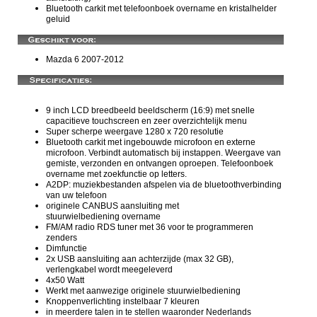
Bluetooth carkit met telefoonboek overname en kristalhelder
geluid
Mazda 6 2007-2012
9 inch LCD breedbeeld beeldscherm (16:9) met snelle
capacitieve touchscreen en zeer overzichtelijk menu
Super scherpe weergave 1280 x 720 resolutie
Bluetooth carkit met ingebouwde microfoon en externe
microfoon. Verbindt automatisch bij instappen. Weergave van
gemiste, verzonden en ontvangen oproepen. Telefoonboek
overname met zoekfunctie op letters.
A2DP: muziekbestanden afspelen via de bluetoothverbinding
van uw telefoon
originele CANBUS aansluiting met
stuurwielbediening overname
FM/AM radio RDS tuner met 36 voor te programmeren
zenders
Dimfunctie
2x USB aansluiting aan achterzijde (max 32 GB),
verlengkabel wordt meegeleverd
4x50 Watt
Werkt met aanwezige originele stuurwielbediening
Knoppenverlichting instelbaar 7 kleuren
in meerdere talen in te stellen waaronder Nederlands