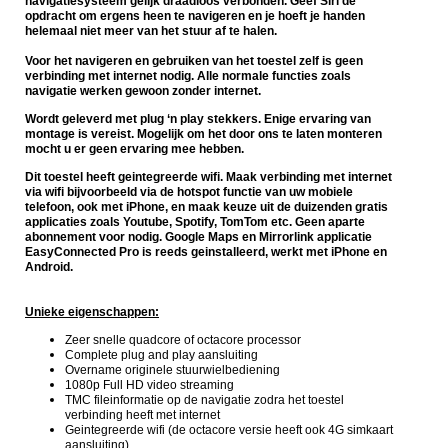
navigatiesysteem gelijk draadloos verbonden. Geef Siri de
opdracht om ergens heen te navigeren en je hoeft je handen
helemaal niet meer van het stuur af te halen.
Voor het navigeren en gebruiken van het toestel zelf is geen
verbinding met internet nodig. Alle normale functies zoals
navigatie werken gewoon zonder internet.
Wordt geleverd met plug ‘n play stekkers. Enige ervaring van
montage is vereist. Mogelijk om het door ons te laten monteren
mocht u er geen ervaring mee hebben.
Dit toestel heeft geintegreerde wifi. Maak verbinding met internet
via wifi bijvoorbeeld via de hotspot functie van uw mobiele
telefoon, ook met iPhone, en maak keuze uit de duizenden gratis
applicaties zoals Youtube, Spotify, TomTom etc. Geen aparte
abonnement voor nodig. Google Maps en Mirrorlink applicatie
EasyConnected Pro is reeds geinstalleerd, werkt met iPhone en
Android.
Unieke eigenschappen:
Zeer snelle quadcore of octacore processor
Complete plug and play aansluiting
Overname originele stuurwielbediening
1080p Full HD video streaming
TMC fileinformatie op de navigatie zodra het toestel
verbinding heeft met internet
Geintegreerde wifi (de octacore versie heeft ook 4G simkaart
aansluiting)