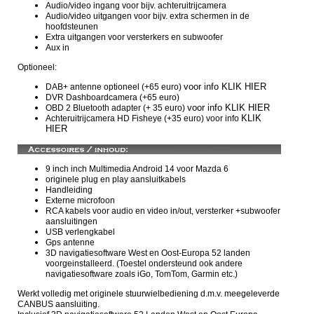
Audio/video ingang voor bijv. achteruitrijcamera
Audio/video uitgangen voor bijv. extra schermen in de
hoofdsteunen
Extra uitgangen voor versterkers en subwoofer
Aux in
Optioneel:
voor info KLIK HIER
DAB+ antenne optioneel (+65 euro)
DVR Dashboardcamera (+65 euro)
voor info KLIK HIER
OBD 2 Bluetooth adapter (+ 35 euro)
KLIK
Achteruitrijcamera HD Fisheye (+35 euro) voor info
HIER
9 inch inch
Multimedia Android 14 voor
Mazda 6
originele plug en play aansluitkabels
Handleiding
Externe microfoon
RCA kabels voor audio en video in/out, versterker +subwoofer
aansluitingen
USB verlengkabel
Gps antenne
3D navigatiesoftware West en Oost-Europa 52 landen
voorgeinstalleerd. (Toestel ondersteund ook andere
navigatiesoftware zoals iGo, TomTom, Garmin etc.)
Werkt volledig met originele stuurwielbediening d.m.v. meegeleverde
CANBUS aansluiting.