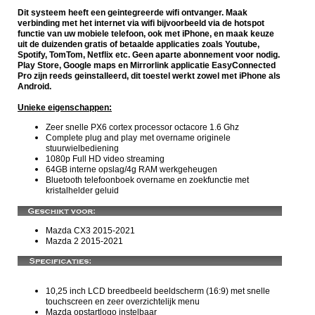
Dit systeem heeft een geintegreerde wifi ontvanger. Maak
verbinding met het internet via wifi bijvoorbeeld via de hotspot
functie van uw mobiele telefoon, ook met iPhone, en maak keuze
uit de duizenden gratis of betaalde applicaties zoals Youtube,
Spotify, TomTom, Netflix etc. Geen aparte abonnement voor nodig.
Play Store, Google maps en Mirrorlink applicatie EasyConnected
Pro zijn reeds geinstalleerd, dit toestel werkt zowel met iPhone als
Android.
Unieke eigenschappen:
Zeer snelle PX6 cortex processor octacore 1.6 Ghz
Complete plug and play
met o
vername originele
stuurwielbediening
1080p Full HD video streaming
64GB interne opslag/4g RAM werkgeheugen
Bluetooth telefoonboek overname en zoekfunctie met
kristalhelder geluid
Mazda CX3 2015-2021
Mazda 2 2015-2021
10,25 inch LCD breedbeeld beeldscherm (16:9) met snelle
touchscreen en zeer overzichtelijk menu
Mazda opstartlogo instelbaar