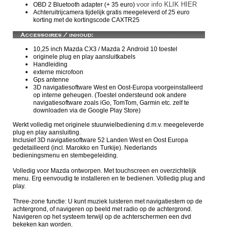
voor info KLIK HIER
OBD 2 Bluetooth adapter (+ 35 euro)
Achteruitrijcamera tijdelijk gratis meegeleverd of 25 euro
korting met de kortingscode CAXTR25
10,25 inch Mazda CX3 / Mazda 2 Android 10 toestel
originele plug en play aansluitkabels
Handleiding
externe microfoon
Gps antenne
3D navigatiesoftware West en Oost-Europa voorgeinstalleerd
op interne geheugen. (Toestel ondersteund ook andere
navigatiesoftware zoals iGo, TomTom, Garmin etc. zelf te
downloaden via de Google Play Store)
Werkt volledig met originele stuurwielbediening d.m.v. meegeleverde
plug en play aansluiting.
Inclusief 3D navigatiesoftware 52 Landen West en Oost Europa
gedetailleerd (incl. Marokko en Turkije). Nederlands
bedieningsmenu en stembegeleiding.
Volledig voor Mazda ontworpen. Met touchscreen en overzichtelijk
menu. Erg eenvoudig te installeren en te bedienen. Volledig plug and
play.
Three-zone functie:
U kunt muziek luisteren met navigatiestem op de
achtergrond, of navigeren op beeld met radio op de achtergrond.
Navigeren op het systeem terwijl op de achterschermen een dvd
bekeken kan worden.