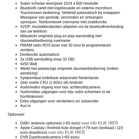
Super scherpe weergave 1024 x 600 resolutie
Bluetooth carkit met ingebouwde en externe microfoon.
Touchscreen bediening. Verbindt automatisch bij instappen.
Weergave van gemiste, verzonden en ontvangen
oproepen. Telefoonboek overname met zoekfunctie.
A2DP: muziekbestanden afspelen via de bluetoothverbinding
van uw telefoon
Mitsubishi originele plug en play aansluiting met
stuurwielbediening overname
FM/AM radio RDS tuner met 30 voor te programmeren
zenders
Dimfunctie automatisch
3x USB aansluiting (max 32 GB)
4x50 Watt
Werkt met aanwezige originele stuurwielbediening
(indien
aanwezig)
Systeemtaal instelbaar waaronder Nederlands
Zeer snelle CPU (1.6Ghz x8) Android
Audio/video ingang voor bijv. achteruitrijcamera
Audio/video uitgangen voor bijv. extra schermen in de
hoofdsteunen
Extra uitgangen voor versterkers en subwoofer
Aux in
Optioneel:
voor info KLIK HIER
DAB+ antenne optioneel (+65 euro)
Apple Carplay / Android Auto dongel (+79 euro bedraad / 119
voor info KLIK HIER
euro draadloos)
DVR Dashboardcamera (+65 euro)