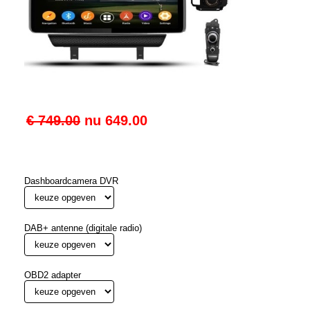
€ 749.00
nu
649.00
Dashboardcamera DVR
DAB+ antenne (digitale radio)
OBD2 adapter