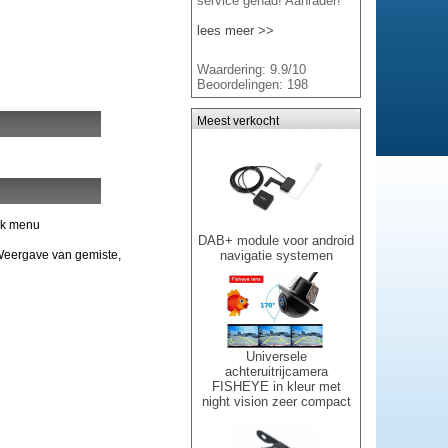
service gehad! Aanrader!
lees meer >>
Waardering: 9.9/10
Beoordelingen: 198
Meest verkocht
ijk menu
DAB+ module voor android
 Weergave van gemiste,
navigatie systemen
Universele
achteruitrijcamera
FISHEYE in kleur met
night vision zeer compact