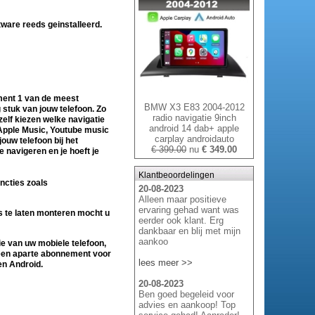
tware reeds geinstalleerd.
oment 1 van de meest
BMW X3 E83 2004-2012
stuk van jouw telefoon. Zo
radio navigatie 9inch
elf kiezen welke navigatie
android 14 dab+ apple
, Apple Music, Youtube music
carplay androidauto
ouw telefoon bij het
€ 399.00
nu
€ 349.00
 navigeren en je hoeft je
Klantbeoordelingen
uncties zoals
20-08-2023
Alleen maar positieve
ervaring gehad want was
ns te laten monteren mocht u
eerder ook klant. Erg
dankbaar en blij met mijn
aankoo
tie van uw mobiele telefoon,
Geen aparte abonnement voor
lees meer >>
 en Android.
20-08-2023
Ben goed begeleid voor
advies en aankoop! Top