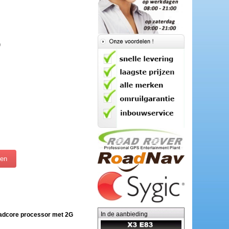
)
In de aanbieding
uadcore processor met 2G