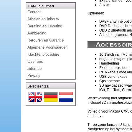
Extra uitgangen voo
Aux in
CarAudioExpert
Contact
Optioneel:
Afhalen en Inbouw
DAB+ antenne optio
DVR Dashboardcame
Betaling en Levering
OBD 2 Bluetooth ada
Aanbieding
Achteruitrijcamera 
Retouren en Garantie
Algemene Voorwaarden
Klachtenprocedure
10.1 inch inch
Multi
originele plug en pl
Over ons
Handleiding
Externe microfoon
Sitemap
RCA kabels voor aud
Privacy
USB verlengkabel
Gps antenne
3D navigatiesoftwar
Selecteer taal
iGo, TomTom, Garmin
Werkt volledig met origine
Inclusief 3D navigatiesoft
Volledig voor Mazda CX-5 on
and play.
Three-zone functie:
U kunt 
Navigeren op het systeem t