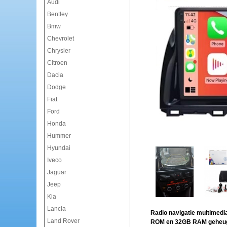
Audi
Bentley
Bmw
Chevrolet
Chrysler
Citroen
Dacia
Dodge
Fiat
Ford
Honda
Hummer
Hyundai
Iveco
Jaguar
Jeep
Kia
Lancia
Radio navigatie multimedi
Land Rover
ROM en 32GB RAM geheu