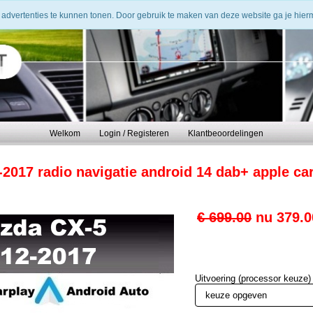
 advertenties te kunnen tonen. Door gebruik te maken van deze website ga je hie
Welkom
Login / Registeren
Klantbeoordelingen
2017 radio navigatie android 14 dab+ apple car
€ 699.00
nu
379.0
Uitvoering (processor keuze)