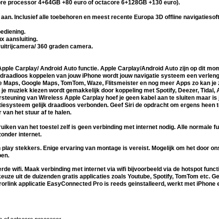
ore processor 4+64GB +80 euro of octacore 6+128GB +130 euro).
 aan. Inclusief alle toebehoren en meest recente Europa 3D offline navigatiesof
ediening.
x aansluiting.
uitrijcamera/ 360 graden camera.
Apple Carplay/ Android Auto functie. Apple Carplay/Android Auto zijn op dit m
 draadloos koppelen van jouw iPhone wordt jouw navigatie systeem een verleng 
e Maps, Google Maps, TomTom, Waze, Flitsmeister en nog meer Apps zo kan je z
Ook je muziek kiezen wordt gemakkelijk door koppeling met Spotify, Deezer, Tidal
teuning van Wireless Apple Carplay hoef je geen kabel aan te sluiten maar is j
iesysteem gelijk draadloos verbonden. Geef Siri de opdracht om ergens heen te
van het stuur af te halen.
uiken van het toestel zelf is geen verbinding met internet nodig. Alle normale f
onder internet.
 play stekkers. Enige ervaring van montage is vereist. Mogelijk om het door o
ben.
erde wifi. Maak verbinding met internet via wifi bijvoorbeeld via de hotspot func
euze uit de duizenden gratis applicaties zoals Youtube, Spotify, TomTom etc. 
rorlink applicatie EasyConnected Pro is reeds geinstalleerd, werkt met iPhone