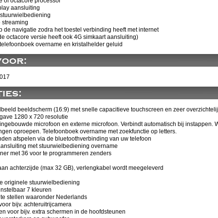
e of octacore processor
lay aansluiting
stuurwielbediening
 streaming
p de navigatie zodra het toestel verbinding heeft met internet
de octacore versie heeft ook 4G simkaart aansluiting)
 telefoonboek overname en kristalhelder geluid
2017
beeld beeldscherm (16:9) met snelle capacitieve touchscreen en zeer overzichtel
ave 1280 x 720 resolutie
t ingebouwde microfoon en externe microfoon. Verbindt automatisch bij instappen.
gen oproepen. Telefoonboek overname met zoekfunctie op letters.
en afspelen via de bluetoothverbinding van uw telefoon
ansluiting met stuurwielbediening overname
ner met 36 voor te programmeren zenders
aan achterzijde (max 32 GB), verlengkabel wordt meegeleverd
 originele stuurwielbediening
instelbaar 7 kleuren
n te stellen waaronder Nederlands
oor bijv. achteruitrijcamera
en voor bijv. extra schermen in de hoofdsteunen