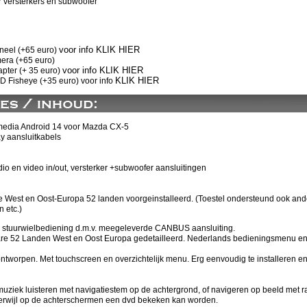
r versterkers en subwoofer
voor info KLIK HIER
neel (+65 euro)
ra (+65 euro)
voor info KLIK HIER
pter (+ 35 euro)
KLIK HIER
HD Fisheye (+35 euro) voor info
media Android 14 voor
Mazda CX-5
ay aansluitkabels
io en video in/out, versterker +subwoofer aansluitingen
e West en Oost-Europa 52 landen voorgeinstalleerd. (Toestel ondersteund ook and
 etc.)
le stuurwielbediening d.m.v. meegeleverde CANBUS aansluiting.
ware 52 Landen West en Oost Europa gedetailleerd. Nederlands bedieningsmenu e
tworpen. Met touchscreen en overzichtelijk menu. Erg eenvoudig te installeren en
muziek luisteren met navigatiestem op de achtergrond, of navigeren op beeld met r
erwijl op de achterschermen een dvd bekeken kan worden.