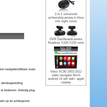
2-in-1 universele
achteruitrijcamera in kleur
met night vision
DVR Dashboardcamera
Roadnav S100 S150 serie
ere navigatiesoftware zoals
Volvo XC90 2002-2012
radio navigatie 9inch
android 14 wifi dab+ apple
carplay
n stembegeleiding.
 te bedienen. Volledig plug
adio op de achtergrond.