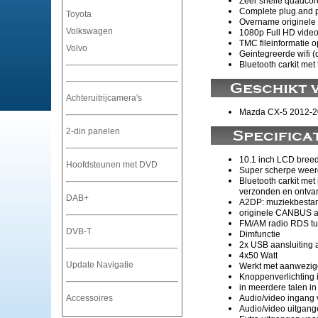
Zeer snelle quadcor
Complete plug and p
Toyota
Overname originele 
Volkswagen
1080p Full HD video
TMC fileinformatie o
Volvo
Geintegreerde wifi (
Bluetooth carkit met
Achteruitrijcamera's
Mazda CX-5 2012-
2-din panelen
10.1 inch LCD breed
Hoofdsteunen met DVD
Super scherpe weerg
Bluetooth carkit me
verzonden en ontvan
DAB+
A2DP: muziekbestand
originele CANBUS a
FM/AM radio RDS tu
DVB-T
Dimfunctie
2x USB aansluiting 
4x50 Watt
Update Navigatie
Werkt met aanwezige
Knoppenverlichting 
in meerdere talen i
Audio/video ingang v
Accessoires
Audio/video uitgang