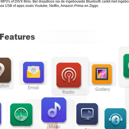
t MP3's of DIVX films. Bel draadloos via de ingebouwde Bluetooth carkit met inge
 via USB of apps zoals Youtube, Netflix, Amazon Prima en Ziggo.