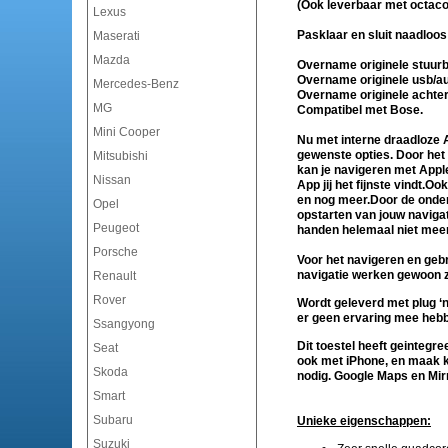
(Ook leverbaar met octac
Lexus
Pasklaar en sluit naadloos
Maserati
Mazda
Overname originele stuurb
Overname originele usb/au
Mercedes-Benz
Overname originele achter
MG
Compatibel met Bose.
Mini Cooper
Nu met interne draadloze 
gewenste opties. Door het
Mitsubishi
kan je navigeren met Appl
Nissan
App jij het fijnste vindt.
en nog meer.Door de onders
Opel
opstarten van jouw navigat
Peugeot
handen helemaal niet meer 
Porsche
Voor het navigeren en gebr
navigatie werken gewoon z
Renault
Rover
Wordt geleverd met plug ‘n
er geen ervaring mee heb
Ssangyong
Dit toestel heeft geintegre
Seat
ook met iPhone, en maak k
Skoda
nodig. Google Maps en Mir
Smart
Subaru
Unieke eigenschappen:
Suzuki