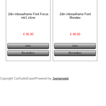
2din inbouwframe Ford Focus
2din inbouwframe Ford
mk1 zilver
Mondeo
€
95.00
€
49.00
Copyright CarAudioExpertPowered by
Jeeigenweb
1-din radio navigatie